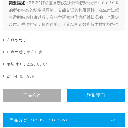
简要描述：
ZB-DJ打浆度测定仪适用于测定不大于１００°ＳＲ
的所有种类的纸浆悬浮液，它能合理的利用原料，在生产过程
中适时结束打浆过程，在科学研究中作为纤维状况的一个测定
尺度。手动控制，操作简单。仪器结构参数和技术性能均符合
ＱＢ／Ｔ１０５４－９８《纸浆打浆测定仪》、ＧＢ／Ｔ３３
３２－１９８２《浆料打浆度的测定法（肖伯尔－瑞格勒
产品型号：
法）》等有关标准要求。
厂商性质：
生产厂家
更新时间：
2025-05-04
访 问 量：
986
产品咨询
联系我们
产品分类
PRODUCT CATEGORY