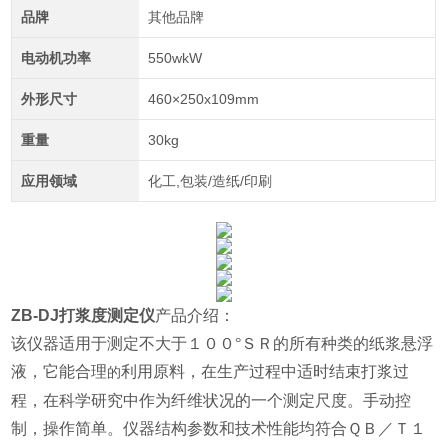
品牌
其他品牌
电动机功率
550wkW
外形尺寸
460×250x109mm
重量
30kg
应用领域
化工,包装/造纸/印刷
ZB-DJ打浆度测定仪
产品介绍：
该仪器适用于测定不大于１００°ＳＲ的所有种类的纸浆悬浮
液，它能合理
利用原料，在生产过程中适时结束打浆过
的
程，在科学研究中作为纤维状况的一个测定尺度。手动控
制，操作简单。仪器结构参数和技术性能均符合ＱＢ／Ｔ１