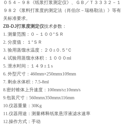
０５４－９８《纸浆打浆测定仪》、ＧＢ／Ｔ３３３２－１
９８２《浆料打浆度的测定法（肖伯尔－瑞格勒法）》等有
关标准要求。
ZB-DJ打浆度测定仪
技术参数：
1. 测量范围：０－１００°ＳＲ
2. 分度值： １°ＳＲ
3. 验用蒸馏水温度：２０±０.５°Ｃ
4. 试验用蒸馏水体积：１０００ml
5. 泄水时间：１４９±１s
6. 外型尺寸：
460
mm×
250
mm
x109mm
7. 剩余水体积：7.5-8ml
8.密封锥体上升速度：100mm/s±10mm/s
9.包装尺寸：560mmx350mmx116mm
10.仪器重量：30Kg
11.仪器用途：测量稀释纸浆悬浮液滤水速率
12.操作方式：手动