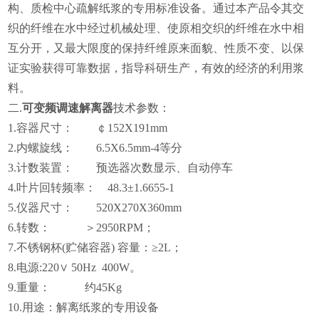
构、质检中心疏解纸浆的专用标准设备。通过本产品令其交
织的纤维在水中经过机械处理、使原相交织的纤维在水中相
互分开，又最大限度的保持纤维原来面貌、性质不变、以保
证实验获得可靠数据，指导科研生产，有效的经济的利用浆
料。
二.
可变频调速解离器
技术参数：
1.
容器尺寸： ￠152X191mm
2.
内螺旋线： 6.5X6.5mm-4等分
3.
计数装置： 预选器次数显示、自动停车
4.
叶片回转频率： 48.3±1.6655-1
5.仪器
尺寸： 520X270X360mm
6
.转数：
＞2950RPM；
7
.不锈钢杯(贮储容器) 容量：≥2L；
8.
电源:220∨ 50Hz 400W
。
9.
重量： 约45Kg
10.用途：解离纸浆的专用设备