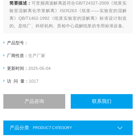
简要描述：
可变频调速解离器符合GB/T24327-2009《纸浆实
验室湿解离化学浆解离》ISO5263《纸浆——实验室的湿解
离》QB/T1462-1992《纸浆实验室的湿解离》标准设计制造
的。是纸厂、科研机构、质检中心疏解纸浆的专用标准设备。
通过本产品令其交织的纤维在水中经过机械处理、使原相交织
的纤维在水中相互分开，又最大限度的保持纤维原来面貌、性
产品型号：
质不变、以保证实验获得可靠数据，指导科研生产
厂商性质：
生产厂家
更新时间：
2025-05-04
访 问 量：
1017
产品咨询
联系我们
产品分类
PRODUCT CATEGORY