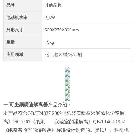
品牌
其他品牌
电动机功率
无kW
外形尺寸
520X270X360mm
重量
45kg
应用领域
化工,包装/造纸/印刷
一.
可变频调速解离器
产品介绍：
本产品
符合GB/T24327-2009《纸浆实验室湿解离
化学浆解
离》
ISO5263《纸浆——实验室的湿解离》QB/T1462-1992
《纸浆实验室的湿解离》标准设计制造的。是纸厂、科研机