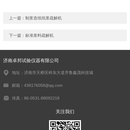
上一篇：
制浆造纸纸浆疏解机
下一篇：
标准浆料疏解机
济南卓邦试验仪器有限公司
地址：济南市天桥区梓东大道齐鲁鑫茂科技城
邮箱：438176058@qq.com
传真：86-0531-88092218
关注我们