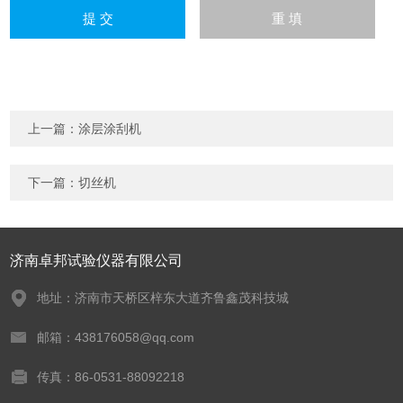
上一篇：
涂层涂刮机
下一篇：
切丝机
济南卓邦试验仪器有限公司
地址：济南市天桥区梓东大道齐鲁鑫茂科技城
邮箱：438176058@qq.com
传真：86-0531-88092218