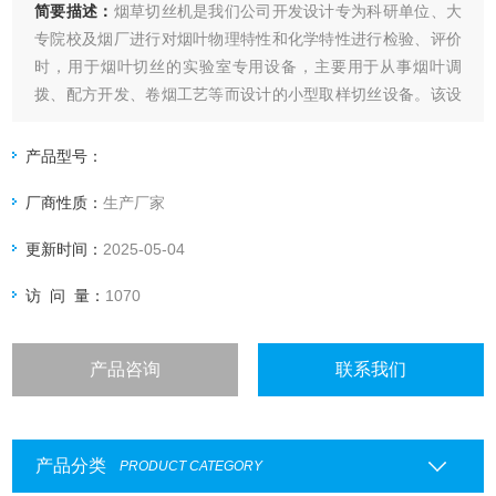
简要描述：
烟草切丝机是我们公司开发设计专为科研单位、大
专院校及烟厂进行对烟叶物理特性和化学特性进行检验、评价
时，用于烟叶切丝的实验室专用设备，主要用于从事烟叶调
拨、配方开发、卷烟工艺等而设计的小型取样切丝设备。该设
备具有体积小、造型新颖美观、结构设计合理、噪音小、产量
高、操作方便、切丝均匀使用安全性高等特点。
产品型号：
厂商性质：
生产厂家
更新时间：
2025-05-04
访 问 量：
1070
产品咨询
联系我们
产品分类
PRODUCT CATEGORY