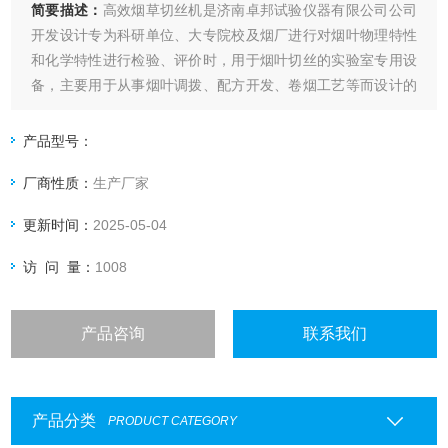
简要描述：
高效烟草切丝机是济南卓邦试验仪器有限公司公司
开发设计专为科研单位、大专院校及烟厂进行对烟叶物理特性
和化学特性进行检验、评价时，用于烟叶切丝的实验室专用设
备，主要用于从事烟叶调拨、配方开发、卷烟工艺等而设计的
小型取样切丝设备。该设备具有体积小、造型新颖美观、结构
设计合理、噪音小、产量高、操作方便、切丝均匀使用安全性
产品型号：
高等特点。
厂商性质：
生产厂家
更新时间：
2025-05-04
访 问 量：
1008
产品咨询
联系我们
产品分类
PRODUCT CATEGORY