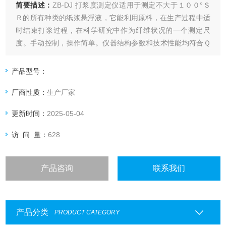
简要描述：
ZB-DJ 打浆度测定仪适用于测定不大于１００°Ｓ
Ｒ的所有种类的纸浆悬浮液，它能利用原料，在生产过程中适
时结束打浆过程，在科学研究中作为纤维状况的一个测定尺
度。手动控制，操作简单。仪器结构参数和技术性能均符合Ｑ
Ｂ／Ｔ１０５４－９８《纸浆打浆测定仪》、ＧＢ／Ｔ３３３
２－１９８２《浆料打浆度的测定法（肖伯尔－瑞格勒法）》
产品型号：
等有关标准要求。
厂商性质：
生产厂家
更新时间：
2025-05-04
访 问 量：
628
产品咨询
联系我们
产品分类
PRODUCT CATEGORY