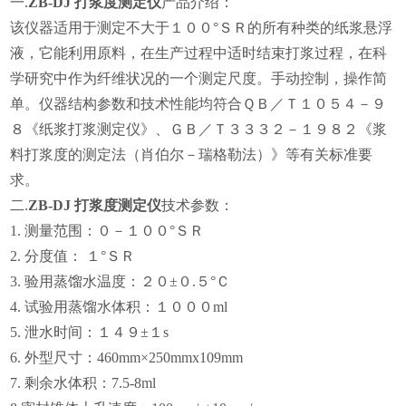
一.
ZB-DJ 打浆度测定仪
产品介绍：
该仪器适用于测定不大于１００
°ＳＲ的所有种类的纸浆悬浮
液，它能利用原料，在生产过程中适时结束打浆过程，在科
学研究中作为纤维状况的一个测定尺度。手动控制，操作简
单。仪器结构参数和技术性能均符合ＱＢ／Ｔ１０５４－９
８《纸浆打浆测定仪》、ＧＢ／Ｔ３３３２－１９８２《浆
料打浆度的测定法（肖伯尔－瑞格勒法）》等有关标准要
求。
二.
ZB-DJ 打浆度测定仪
技术参数：
1. 测量范围：０－１００°ＳＲ
2. 分度值： １°ＳＲ
3. 验用蒸馏水温度：２０±０.５°Ｃ
4. 试验用蒸馏水体积：１０００ml
5. 泄水时间：１４９±１s
6. 外型尺寸：
460
mm×
250
mm
x109mm
7. 剩余水体积：7.5-8ml