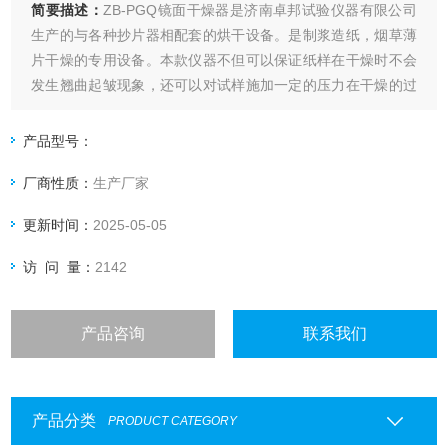
简要描述：
ZB-PGQ镜面干燥器是济南卓邦试验仪器有限公司
生产的与各种抄片器相配套的烘干设备。是制浆造纸，烟草薄
片干燥的专用设备。本款仪器不但可以保证纸样在干燥时不会
发生翘曲起皱现象，还可以对试样施加一定的压力在干燥的过
程中压榨试样从而提高了纸样的物理指标。
产品型号：
厂商性质：
生产厂家
更新时间：
2025-05-05
访 问 量：
2142
产品咨询
联系我们
产品分类
PRODUCT CATEGORY