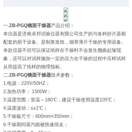
一.
ZB-PGQ镜面干燥器
产品介绍：
本仪器
是济南卓邦试验仪器有限公司生产的与各种抄片器相
配套的烘干设备。是制浆造纸，烟草薄片干燥的专用设备。
本款仪器不但可以保证纸样在干燥时不会发生翘曲起皱现
象，还可以对试样施加一定的压力在干燥的过程中压榨试样
从而提高了纸样的物理指标。
二.
ZB-PGQ镜面干燥器
技术参数：
1.电源：220V/50HZ；
2.加热功率： 1500W；
3.温度范围：室温～180℃，建议干燥使用温度105℃；
4.温度波动：≤±1℃；
5.干燥板尺寸：600mm×350mm；
6.干燥期间蒸汽能被快速排走；