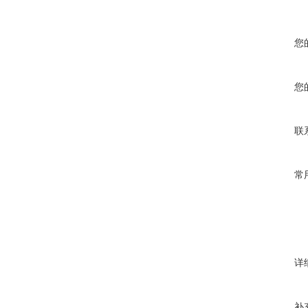
您
您
联
常
详
补