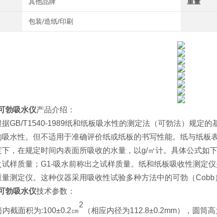
其他品牌
重量
包装/造纸/印刷
B可勃吸水仪
产品介绍：
据GB/T1540-1989纸和纸板吸水性的测定法（可勃法）规
的吸水性。但不适用于准确评价纸或纸板的书写性能。纸与纸板表
下，在规定时间内表面所吸收的水量，以g/㎡计。具体公式如下：C=
之试样质量；G1-吸水前称出之试样质量。纸和纸板吸收性测定
重量测定仪。这种仪器采用吸收性试验多种方法中的可勃（Cob
B可勃吸水仪
技术参数：
2
筒内截面积为:100±0.2㎝
（相应内径为112.8±0.2mm），圆