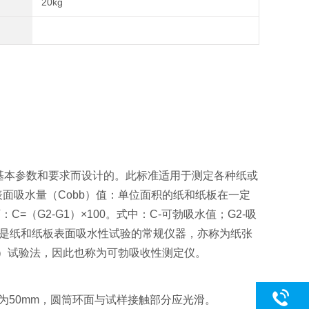
20kg
定的基本参数和要求而设计的。此标准适用于测定各种纸或
面吸水量（Cobb）值：单位面积的纸和纸板在一定
（G2-G1）×100。式中：C-可勃吸水值；G2-吸
仪是纸和纸板表面吸水性试验的常规仪器，亦称为纸张
b）试验法，因此也称为可勃吸收性测定仪。
筒高为50mm，圆筒环面与试样接触部分应光滑。