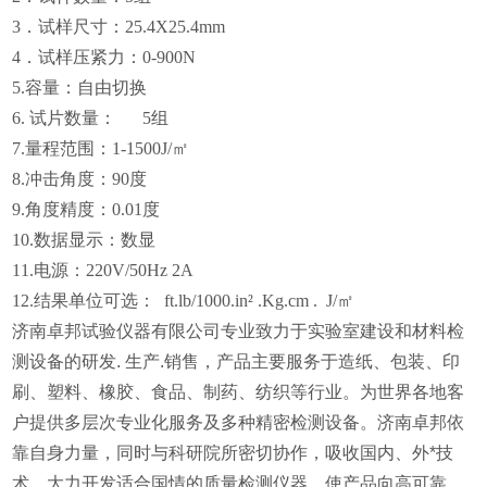
3．试样尺寸：25.4X25.4mm
4．试样压紧力：0-900N
5.容量：自由切换
6. 试片数量： 5组
7.量程范围：1-1500
J/㎡
8
.冲击角度：90度
9
.角度精度：0.01度
1
0
.数据显示：数显
1
1
.电源：220V/50Hz 2A
1
2
.结果单位可选： ft.lb/1000.in² .Kg.cm . J/㎡
济南卓邦试验仪器有限公司专业致力于实验室建设和材料检
测设备的研发. 生产.销售，产品主要服务于造纸、包装、印
刷、塑料、橡胶、食品、制药、纺织等行业。为世界各地客
户提供多层次专业化服务及多种精密检测设备。济南卓邦依
靠自身力量，同时与科研院所密切协作，吸收国内、外*技
术，大力开发适合国情的质量检测仪器，使产品向高可靠