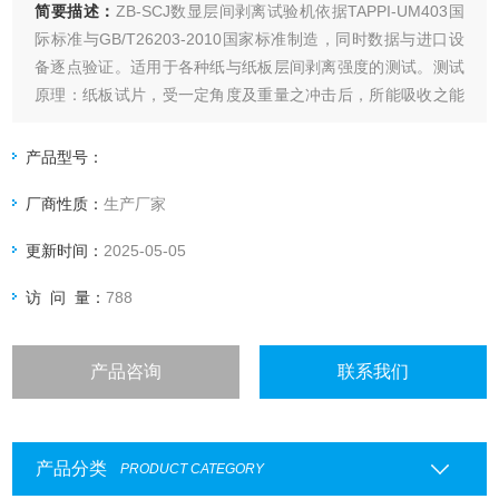
简要描述：
ZB-SCJ数显层间剥离试验机依据TAPPI-UM403国
际标准与GB/T26203-2010国家标准制造，同时数据与进口设
备逐点验证。适用于各种纸与纸板层间剥离强度的测试。测试
原理：纸板试片，受一定角度及重量之冲击后，所能吸收之能
量，并指示纸板层间剥离强度。 可同时测五组式样，结果满足
多种标准单位,数字显示可打印试验结果。
产品型号：
厂商性质：
生产厂家
更新时间：
2025-05-05
访 问 量：
788
产品咨询
联系我们
产品分类
PRODUCT CATEGORY