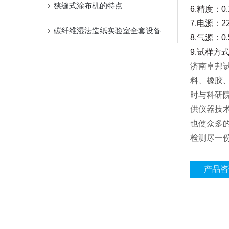
狭缝式涂布机的特点
6.
精度：0.1
7.
电源：22
碳纤维湿法造纸实验室全套设备
8.
气源：0.
9.试样方
济南卓邦
料、橡胶
时与科研
供仪器技
也使众多
检测尽一
产品咨