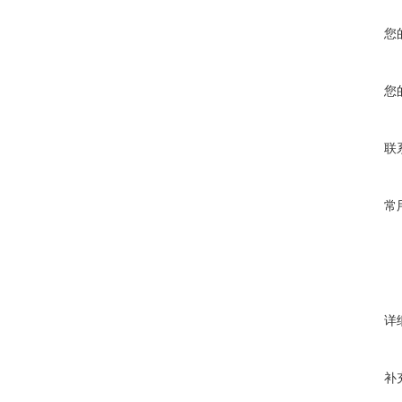
您
您
联
常
详
补