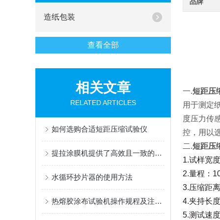
品牌
造纸包装
查看全部
相关文章
一.
短距压缩
RELATED ARTICLES
用于测定纸与
度压力传
如何选购合适短距压缩试验仪
控，用以
二.
短距压缩
提拉涂膜机提供了高效且一致的涂覆解决方案
1.试样宽度：
2.量程：10
水循环抄片器的使用方法
3.压缩距离：
热熔胶涂布试验机操作规程及注意事项
4.
夹持长度：
5.
测试速度：3