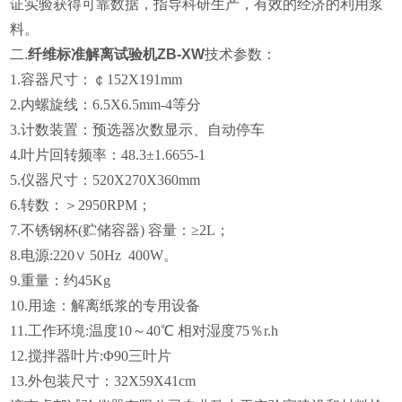
证实验获得可靠数据，指导科研生产，有效的经济的利用浆
料。
二.
纤维标准解离试验机ZB-XW
技术参数：
1.
容器尺寸：￠152X191mm
2.
内螺旋线：6.5X6.5mm-4等分
3.
计数装置：预选器次数显示、自动停车
4.
叶片回转频率：48.3±1.6655-1
5.仪器
尺寸：520X270X360mm
6
.转数：
＞2950RPM；
7
.不锈钢杯(贮储容器) 容量：≥2L；
8.
电源:220∨ 50Hz 400W
。
9.
重量：约45Kg
10.用途：解离纸浆的专用设备
11.工作环境:温度10～40℃ 相对湿度75％r.h
12.搅拌器叶片:Φ90三叶片
13.外包装尺寸：32X59X41cm