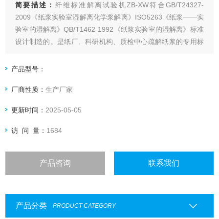
简要描述：
纤维标准解离试验机ZB-XW符合GB/T24327-
2009《纸浆实验室湿解离化学浆解离》ISO5263《纸浆——实
验室的湿解离》QB/T1462-1992《纸浆实验室的湿解离》标准
设计制造的。是纸厂、科研机构、质检中心疏解纸浆的专用标
准设备。通过本产品令其交织的纤维在水中经过机械处理、使
原相交织的纤维在水中相互分开，又最大限度的保持纤维原来
产品型号：
面貌、性质不变、以保证实验获得可靠数据
厂商性质：
生产厂家
更新时间：
2025-05-05
访 问 量：
1684
产品咨询
联系我们
产品分类
PRODUCT CATEGORY