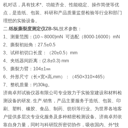
机对话，具有技术*、功能齐全、性能稳定、操作简便等优
点，是造纸、包装、科研和产品质量监督检验等行业和部门
理想的实验设备。
二.
纸板撕裂度测定仪ZB-SL
技术参数：
1、测量范围：
(10
～
8000)mN
可选配（
8000-16000
）
mN
2、撕裂初始角：27.5±0.5
3、试样初切口长度：（20±0.5）mm
4、夹纸器间距离：(2.8±0.3) mm
5、撕裂力臂：104±1㎜
6、外形尺寸（长×宽×高,mm）：（450×310×465）
7、整机质量：约30kg。
济南卓邦试验仪器有限公司专业致力于实验室建设和材料检
测设备的研发. 生产.销售，产品主要服务于造纸、包装、印
刷、塑料、橡胶、食品、制药、纺织等行业。为世界各地客
户提供多层次专业化服务及多种精密检测设备。济南卓邦依
靠自身力量，同时与科研院所密切协作，吸收国内、外*技