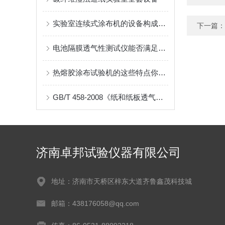
实验室连续式涂布机的设备构成是怎样的？
下一篇：
电池隔膜透气性测试仪能否满足新能源行业的特殊要求？
热熔胶涂布试验机的这些特点你都了解吗？
GB/T 458-2008《纸和纸板透气度的测定》标准解读及AT-TQ-11测试仪应用
济南卓邦试验仪器有限公司
地址：济南市天桥区梓东大道齐鲁鑫茂科技城
邮箱：438176058@qq.com