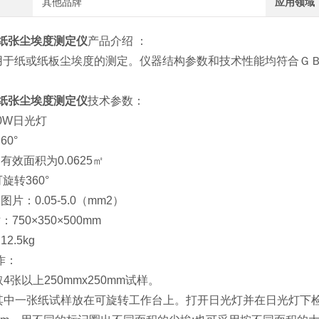
其他品牌
应用领域
纸张尘埃度测定仪
产品介绍 ：
用于纸或纸板尘埃度的测定。仪器结构参数和技术性能均符合Ｇ
纸张尘埃度测定仪
技术参数：
20W日光灯
60°
有效面积为0.0625㎡
360°
图片：0.05-5.0（mm2）
：750×350×500mm
2.5kg
作：
取4张以上250mmx250mm试样。
:将其中一张纸试样放在可旋转工作台上。打开日光灯并在日光灯