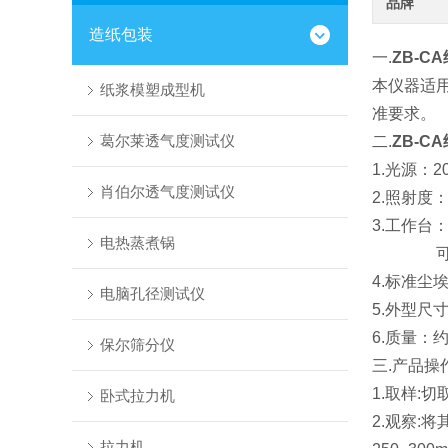
品牌
造纸包装
一.
ZB-CA
本仪器适
纸浆模塑成型机
准要求。
葛尔莱透气度测试仪
二.
ZB-CA
1.光源：
肖伯尔透气度测试仪
2.照射度：
3.工作台：
电热蒸煮锅
可旋转
4.标准尘埃
电脑孔径测试仪
5.外型尺寸
6.质量：约1
保尔筛分仪
三.产品操
1.取样:切
卧式拉力机
2.观察
拉力机