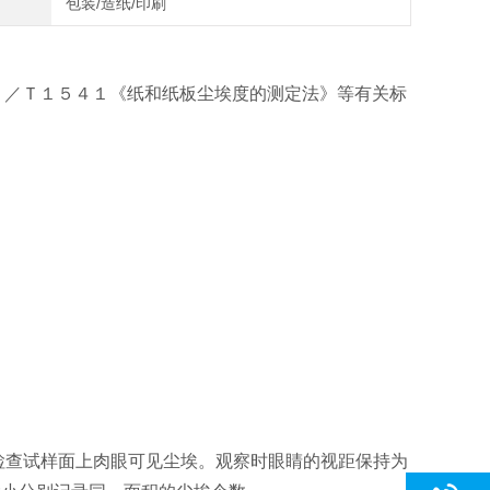
包装/造纸/印刷
Ｂ／Ｔ１５４１《纸和纸板尘埃度的测定法》等有关标
下检查试样面上肉眼可见尘埃。观察时眼睛的视距保持为