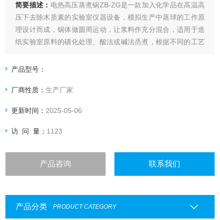
简要描述：
电热高压蒸煮锅ZB-ZG是一款加入化学品在高温高
压下去除木质素的实验室仪器设备，模拟生产中蒸球的工作原
理设计而成，锅体做圆周运动，让浆料作充分混合，适用于造
纸实验室原料的磺化处理、酸法或碱法烝煮，根据不同的工艺
要求可以得到预想的植物浆料，从而为生产过程制定蒸煮工艺
提供依据。也可用于其它工作压力不超过8Kg/cm2液体原料的
产品型号：
蒸煮、氧漂等实验。此外该蒸煮器还可用于为实验室其他设备
厂商性质：
生产厂家
提供热蒸汽。
更新时间：
2025-05-06
访 问 量：
1123
产品咨询
联系我们
产品分类
PRODUCT CATEGORY