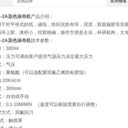
其他品牌
应用领域
TB-2A染色涂布机
产品介绍：
用于对平张式的纸，碳纸，纺织无纺布等，浸渍，双面施胶等实
循环上胶。体积小，控胶精确，操作方便是企业，科研机构，大
TB-2A染色涂布机
技术参数：
：300ml
压力：压力可调由客户提供气源压力决定最大压力
方式：气压
材质：聚氨酯（可以选配聚四氟乙烯防粘胶辊）
:20Kn/cm
度：300mm
方式：自动或手动
度：0.1-10M/MIN （速度可以根据需要自行调整）
清胶方式：四氟刮刀
制方式：触摸屏