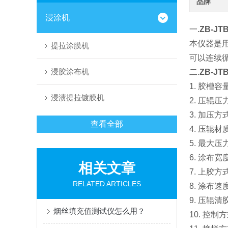
品牌
浸涂机
一.
ZB-J
本仪器
是
提拉涂膜机
可以连续
浸胶涂布机
二.
ZB-J
1. 胶槽容量
浸渍提拉镀膜机
2. 压辊
3. 加压
查看全部
4. 压辊
5. 最大压力
6. 涂布宽
相关文章
7. 上胶
RELATED ARTICLES
8. 涂布速
9. 压辊
烟丝填充值测试仪怎么用？
10. 控