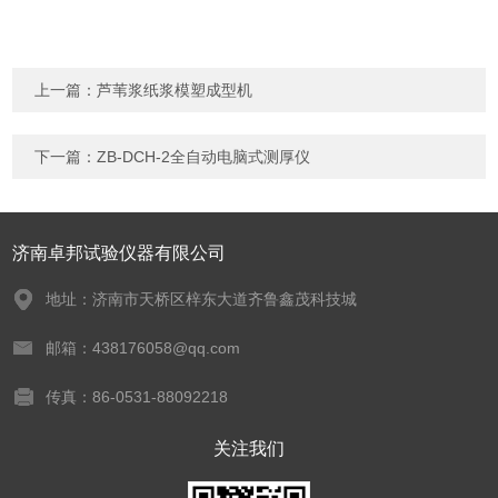
上一篇：
芦苇浆纸浆模塑成型机
下一篇：
ZB-DCH-2全自动电脑式测厚仪
济南卓邦试验仪器有限公司
地址：济南市天桥区梓东大道齐鲁鑫茂科技城
邮箱：438176058@qq.com
传真：86-0531-88092218
关注我们