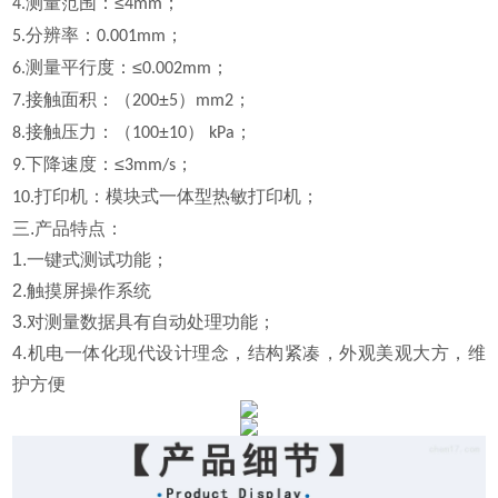
测量范围：≤
；
4.
4mm
分辨率：
；
5.
0.001mm
测量平行度：≤
；
6.
0.002mm
接触面积：（
±
）
；
7.
200
5
mm2
接触压力：（
±
）
；
8.
100
10
kPa
下降速度：≤
；
9.
3mm/s
打印机：模块式一体型热敏打印机；
10.
三.产品特点：
1.
一键式测试功能；
2.
触摸屏操作系统
3.
对测量数据具有自动处理功能；
4.
机电一体化现代设计理念，结构紧凑，外观美观大方，维
护方便