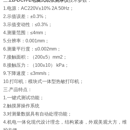
二.
ZB-DCH-2电脑式纸张测厚仪
技术参数：
1.电源：AC220V±10% 2A 50Hz；
2.示值误差：±0.3%；
3.示值变动性：≤0.3%；
4.测量范围：≤4mm；
5.分辨率：0.001mm；
6.测量平行度：≤0.002mm；
7.接触面积：（200±5）mm2；
8.接触压力：（100±10） kPa；
9.下降速度：≤3mm/s；
10.打印机：模块式一体型热敏打印机；
三.产品特点：
1.
一键式测试功能；
2.
触摸屏操作系统
3.
对测量数据具有自动处理功能；
4.
机电一体化现代设计理念，结构紧凑，外观美观大方，维