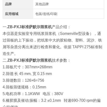
品牌
其他品牌
应用领域
包装/造纸/印刷
一.
ZB-PXJ标准萨默尔筛浆机
产品介绍：
本仪器
是实验室专用纸浆筛浆机（Somerville型设备），通
过筛板的上下振动，把纸浆中大的胶粘物、塑料、泥沙、铁
屑等杂质分离出来进行检查和量化。依据 TAPPI 275标准制
造生产。
二.
ZB-PXJ标准萨默尔筛浆机
技术参数：
1.筛板尺寸：307mm×268mm
2.
筛缝:长 45 mm, 宽 0.15 mm
3.
筛缝数目：126×6=756
4.
筛板筛缝规格：0.15mm
5.
电机功率：1.1KWW 电压：380V
6.
橡胶膜及催动:振幅：3.2 ±0.1mm 转速690-700 rpm的偏