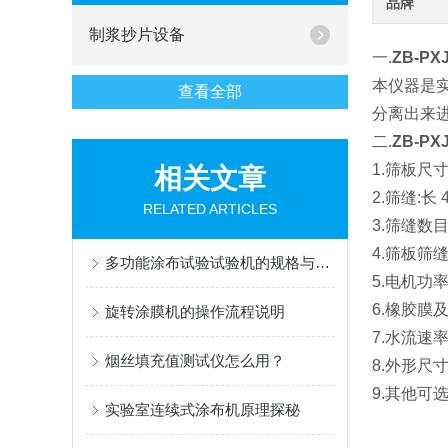
品牌
制浆抄片设备
一.
ZB-P
本仪器
是
查看全部
分离出来进
二.
ZB-P
1.筛板尺寸
相关文章
2.
筛缝:长 4
RELATED ARTICLES
3.
筛缝数目：
4.
筛板筛缝
多功能涂布试验试验机的规格与性能
5.
电机功率
6.
橡胶膜及催
旋转涂膜机的操作流程说明
7.
水流速
烟丝填充值测试仪怎么用？
8.
外形尺寸
9.
其他可选配
实验室连续式涂布机原理探秘