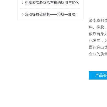
热熔胶实验室涂布机的应用与优化
浸渍提拉镀膜机——溶胶—凝胶提拉成膜原理与光学及功能涂层应用
济南卓邦
料、橡胶
依靠自身
化发展，
面的突出
企业的质
产品咨