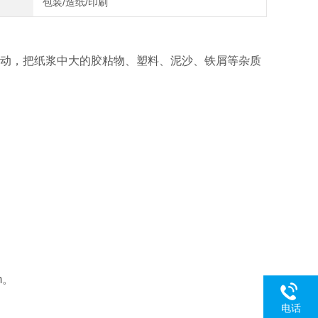
包装/造纸/印刷
上下振动，把纸浆中大的胶粘物、塑料、泥沙、铁屑等杂质
m。
电话