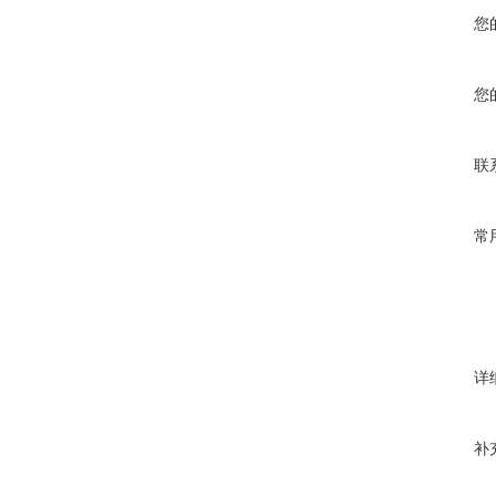
您
您
联
常
详
补