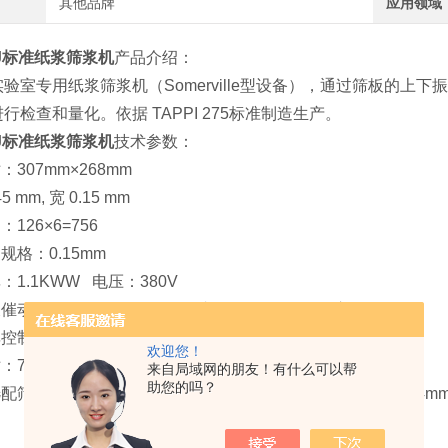
其他品牌
应用领域
XJ标准纸浆筛浆机
产品介绍：
实验室专用纸浆筛浆机（Somerville型设备），通过筛板的
行检查和量化。依据 TAPPI 275标准制造生产。
XJ标准纸浆筛浆机
技术参数：
：307mm×268mm
5 mm, 宽 0.15 mm
126×6=756
规格：0.15mm
：1.1KWW 电压：380V
动:振幅：3.2 ±0.1mm 转速690-700 rpm的偏心轮催动
率控制
: 8.6 L / min. 水压：1.23 Kg/cm2.
欢迎您！
：7
20*410*1150mm
来自局域网的朋友！有什么可以帮
助您的吗？
筛板筛缝规格：0.15mm、0.2mm、0.3mm、0.35mm、0.4m