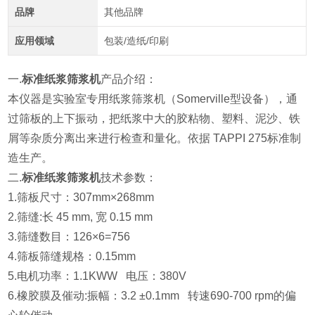
品牌
其他品牌
应用领域
包装/造纸/印刷
一.
标准纸浆筛浆机
产品介绍：
本仪器是
实验室专用纸浆筛浆机（Somerville型设备），通
过筛板的上下振动，把纸浆中大的胶粘物、塑料、泥沙、铁
屑等杂质分离出来进行检查和量化。依据 TAPPI 275标准制
造生产。
二.
标准纸浆筛浆机
技术参数：
1.筛板尺寸：307mm×268mm
2.筛缝:长 45 mm, 宽 0.15 mm
3.筛缝数目：126×6=756
4.筛板筛缝规格：0.15mm
5.电机功率：1.1KWW 电压：380V
6.橡胶膜及催动:振幅：3.2 ±0.1mm 转速690-700 rpm的偏