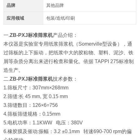
品牌
其他品牌
应用领域
包装/造纸/印刷
一.
ZB-PXJ标准筛浆机
产品介绍：
本仪器
是实验室专用纸浆筛浆机（Somerville型设备），通
过筛板的上下振动，把纸浆中大的胶粘物、塑料、泥沙、铁
屑等杂质分离出来进行检查和量化。依据 TAPPI 275标准制
造生产。
二.
ZB-PXJ标准筛浆机
技术参数：
1.筛板尺寸：307mm×268mm
2.筛缝:长 45 mm, 宽 0.15 mm
3.筛缝数目：126×6=756
4.筛板筛缝规格：0.15mm
5.电机功率：1.1KWW 电压：380V
6.橡胶膜及催动:振幅：3.2 ±0.1mm 转速690-700 rpm的偏