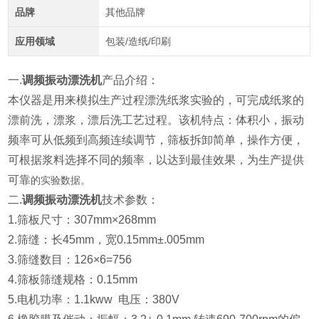
品牌
其他品牌
应用领域
包装/造纸/印刷
一.
调频振动漂洗机
产品介绍：
本仪器是用来模拟生产过程漂洗纸浆实验的，可完成纸浆的
漂前洗，漂浆，漂后洗工艺过程。该机特点：体积小，振动
频率可从低频到高频连续调节，筛板拆卸简单，操作方便，
可根据浆料选择不同的频率，以达到最佳效果，为生产提供
可靠
的实验数据。
二.
调频振动漂洗机
技术参数：
1.筛板尺寸：307mm×268mm
2.筛缝：长45mm，宽0.15mm±.005mm
3.筛缝数目：126×6=756
4.筛板筛缝规格：0.15mm
5.电机功率：1.1kww 电压：380V