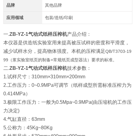
品牌
其他品牌
应用领域
包装/造纸/印刷
一.
ZB-YZ-1气动式纸样压榨机
产品介绍：
本仪器是供造纸实验室用来提高被压试样的密度和平滑度，
减少试样水分，提高物体强度。本机的压榨满足
QB/T3703-19
99（浆实验室纸页的制备+常规纸页成型器法）要求的标准。
二.
ZB-YZ-1气动式纸样压榨机
技术参数：
1.试样尺寸：310mm×310mm×200mm
2.工作压力：0~0.9MPa可调节（纸样成型所需标准压榨力为
0.414MPa）
3.极限工作压力：一般为0.5Mpa~0.9MPa(由压缩机的工作压
力决定)
4.气缸直径：63mm
5.公称力：45Kg~80Kg