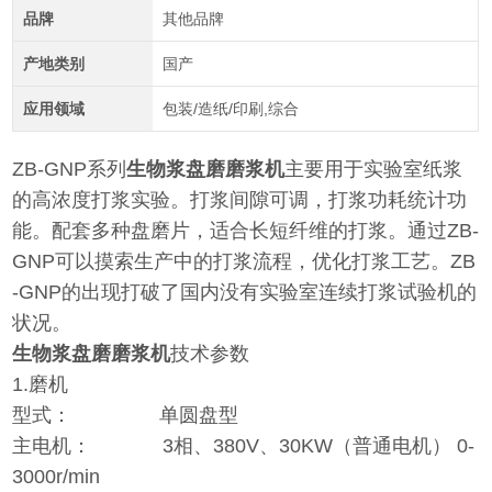
品牌
其他品牌
产地类别
国产
应用领域
包装/造纸/印刷,综合
ZB-GNP系列
生物浆盘磨磨浆机
主要用于实验室纸浆
的高浓度打浆实验。打浆间隙可调，打浆功耗统计功
能。配套多种盘磨片，适合长短纤维的打浆。通过ZB-
GNP可以摸索生产中的打浆流程，优化打浆工艺。ZB
-GNP的出现打破了国内没有实验室连续打浆试验机的
状况。
生物浆盘磨磨浆机
技术参数
1.磨机
型式： 单圆盘型
主电机： 3相、380V、30KW（普通电机） 0-
3000r/min