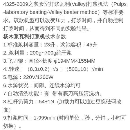
4325-2009之实验室打浆瓦利(Valley)打浆机法（Pulps
-laboratory beating-Valley beater method）等标准要
求。该款机型可以改变压力，打浆时间，并自动控制
打浆时间，从而得到不同的实验结果。
杨木浆瓦利打浆机
技术参数
1.标准浆料容量：23升，浆池容积：45升
2..浆料量：200g~700g绝干浆
3.飞刀辊：直径×长度 φ194MM×155MM
4..转速：（8.3±0.2）r/s；（500±10）r/min
5.电源：220V/1200W
6.水源状况：间隙、连续水源均可
7.自动清洗功能：有 带有底刀高压清洗功。
8.杠杆负荷力：54±1N (加载力可以通过更换砝码改
变）
9.打浆时间：1-999min (时间单位，秒，分钟，小时可
切换）。