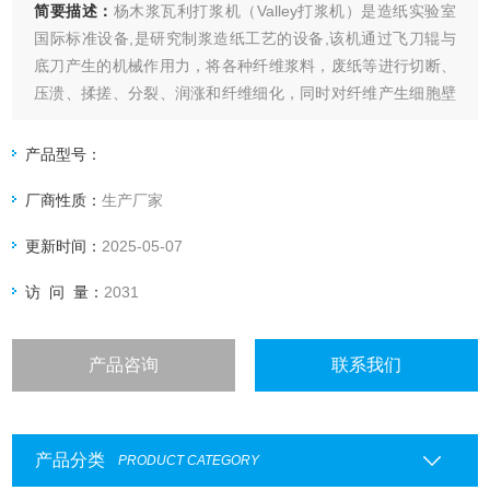
简要描述：
杨木浆瓦利打浆机（Valley打浆机）是造纸实验室
国际标准设备,是研究制浆造纸工艺的设备,该机通过飞刀辊与
底刀产生的机械作用力，将各种纤维浆料，废纸等进行切断、
压溃、揉搓、分裂、润涨和纤维细化，同时对纤维产生细胞壁
的位移和变形、初生壁和此生壁外层的破裂。
产品型号：
厂商性质：
生产厂家
更新时间：
2025-05-07
访 问 量：
2031
产品咨询
联系我们
产品分类
PRODUCT CATEGORY