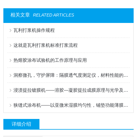
相关文章
RELATED ARTICLES
瓦利打浆机操作规程
这就是瓦利打浆机标准打浆流程
热熔胶涂布试验机的工作原理与应用
洞察微孔，守护屏障：隔膜透气度测定仪，材料性能的精密标尺
浸渍提拉镀膜机——溶胶—凝胶提拉成膜原理与光学及功能涂层应用
狭缝式涂布机——以亚微米湿膜均匀性，铺垫功能薄膜的性能基石
详细介绍