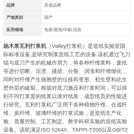
品牌
其他品牌
产地类别
国产
应用领域
包装/造纸/印刷,综合
杨木浆瓦利打浆机
（Valley打浆机）是造纸实验室国
际标准设备,是研究制浆造纸工艺的设备,该机通过飞刀
辊与底刀产生的机械作用力，将各种纤维浆料，废纸
等进行切断、压溃、揉搓、分裂、润涨和纤维细化，
同时对纤维产生细胞壁的位移和变形、初生壁和此生
壁外层的破裂。根据对底刀施压和打浆时间，可以得
到不同打浆度的纸浆以便对纸浆，成型纸页的性能进
行研究。瓦利打浆机广泛用于各种植物纤维、合成纤
维、炭纤维、玻璃纤维的打浆试验，是造纸生产化
验、质量控制、工艺制定、教学科研实验的造纸实验
设备。该机满足ISO 5264/I、TAPPI-T200以及GB/T2