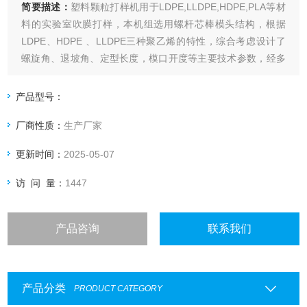
简要描述：
塑料颗粒打样机用于LDPE,LLDPE,HDPE,PLA等材
料的实验室吹膜打样，本机组选用螺杆芯棒模头结构，根据
LDPE、HDPE 、LLDPE三种聚乙烯的特性，综合考虑设计了
螺旋角、退坡角、定型长度，模口开度等主要技术参数，经多
次对比度试验进行选优定型，具有内压大，挤出稳定均匀、薄
膜力度性能好，无拼缝线与本机组挤出机匹配好等优点，
产品型号：
厂商性质：
生产厂家
更新时间：
2025-05-07
访 问 量：
1447
产品咨询
联系我们
产品分类
PRODUCT CATEGORY