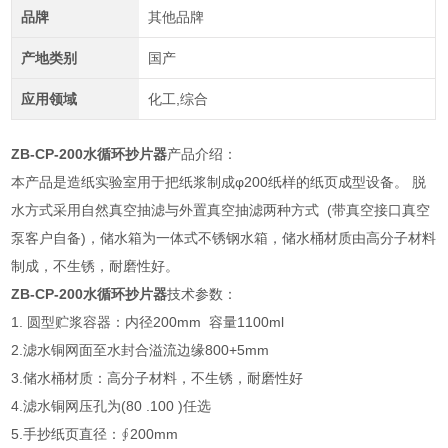
品牌
其他品牌
产地类别
国产
应用领域
化工,综合
ZB-CP-200
水循环抄片器
产品介绍：
本产品是造纸实验室用于把纸浆制成φ200纸样的纸页成型设备。 脱
水方式采用自然真空抽滤与外置真空抽滤两种方式 (带真空接口真空
泵客户自备)，储水箱为一体式不锈钢水箱，储水桶材质由高分子材料
制成，不生锈，耐磨性好。
ZB-CP-200
水循环抄片器
技术参数：
1. 圆型贮浆容器：内径200mm 容量1100ml
2.滤水铜网面至水封合溢流边缘800+5mm
3.储水桶材质：高分子材料，不生锈，耐磨性好
4.滤水铜网压孔为(80 .100 )任选
5.手抄纸页直径：∮200mm