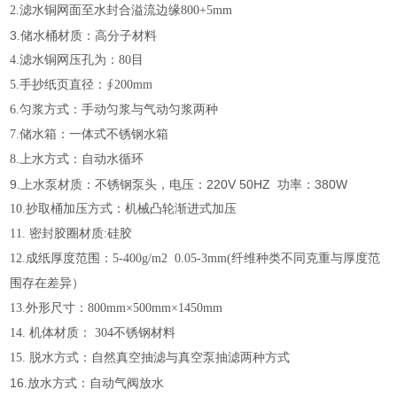
2.滤水铜网面至水封合溢流边缘800+5mm
3.储水桶材质：高分子材料
4.滤水铜网压孔为：80目
5.手抄纸页直径：∮200mm
6.匀浆方式：手动匀浆与气动匀浆两种
7.储水箱：一体式不锈钢水箱
8.上水方式：自动水循环
9.上水泵材质：不锈钢泵头，电压：220V 50HZ 功率：380W
10.抄取桶加压方式：机械凸轮渐进式加压
11. 密封胶圈材质:硅胶
12.成纸厚度范围：5-400g/m2 0.05-3mm(纤维种类不同克重与厚度范
围存在差异）
13.外形尺寸：800mm×500mm×1450mm
14. 机体材质： 304不锈钢材料
15. 脱水方式：自然真空抽滤与真空泵抽滤两种方式
16.放水方式：自动气阀放水