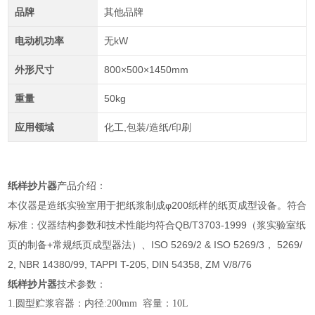
品牌
其他品牌
电动机功率
无kW
外形尺寸
800×500×1450mm
重量
50kg
应用领域
化工,包装/造纸/印刷
纸样抄片器
产品介绍：
本仪器是造纸实验室用于把纸浆制成φ200纸样的纸页成型设备。符合
标准：
仪器结构参数和技术性能均符合QB/T3703-1999（浆实验室纸
页的制备+常规纸页成型器法）、ISO 5269/2 & ISO 5269/3， 5269/
2, NBR 14380/99, TAPPI T-205, DIN 54358, ZM V/8/76
纸样抄片器
技术参数：
1.圆型贮浆容器：内径:200mm 容量：10L