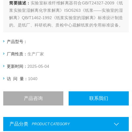
简要描述：
实验室标准纤维解离器符合GB/T24327-2009《纸
浆实验室湿解离化学浆解离》ISO5263《纸浆——实验室的湿
解离》QB/T1462-1992《纸浆实验室的湿解离》标准设计制造
的。是纸厂、科研机构、质检中心疏解纸浆的专用标准设备。
通过本产品令其交织的纤维在水中经过机械处理、使原相交织
的纤维在水中相互分开，又最大限度的保持纤维原来面貌、性
产品型号：
质不变、以保证实验获得可靠数据
厂商性质：
生产厂家
更新时间：
2025-05-04
访 问 量：
1040
产品咨询
联系我们
产品分类
PRODUCT CATEGORY