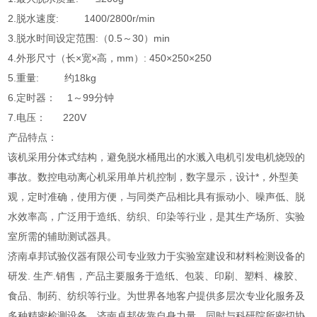
2.脱水速度: 1400/2800r/min
3.脱水时间设定范围:（0.5～30）min
4.外形尺寸（长×宽×高，mm）: 450×250×250
5.重量: 约18kg
6.定时器： 1～99分钟
7.电压： 220V
产品特点：
该机采用分体式结构，避免脱水桶甩出的水溅入电机引发电机烧毁的
事故。数控电动离心机采用单片机控制，数字显示，设计*，外型美
观，定时准确，使用方便，与同类产品相比具有振动小、噪声低、脱
水效率高，广泛用于造纸、纺织、印染等行业，是其生产场所、实验
室所需的辅助测试器具。
济南卓邦试验仪器有限公司
专业致力于实验室建设和材料检测设备的
研发. 生产.销售，产品主要服务于造纸、包装、印刷、塑料、橡胶、
食品、制药、纺织等行业。为世界各地客户提供多层次专业化服务及
多种精密检测设备，济南卓邦依靠自身力量，同时与科研院所密切协