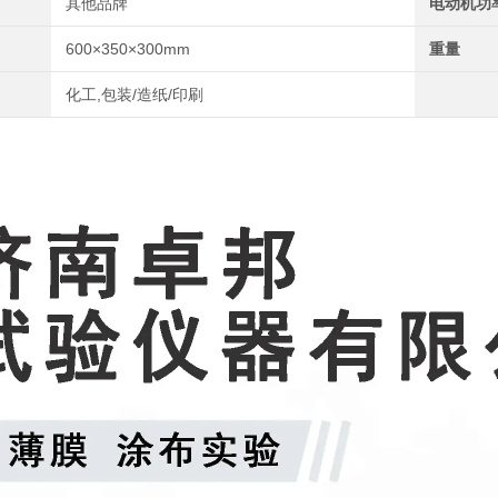
其他品牌
电动机功
600×350×300mm
重量
化工,包装/造纸/印刷