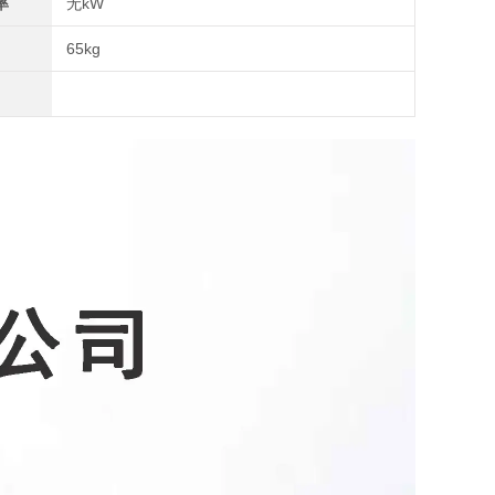
率
无kW
65kg