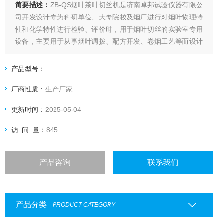
简要描述：
ZB-QS烟叶茶叶切丝机是济南卓邦试验仪器有限公
司开发设计专为科研单位、大专院校及烟厂进行对烟叶物理特
性和化学特性进行检验、评价时，用于烟叶切丝的实验室专用
设备，主要用于从事烟叶调拨、配方开发、卷烟工艺等而设计
的小型取样切丝设备。该设备具有体积小、造型新颖美观、结
构设计合理、噪音小、产量高、操作方便、切丝均匀使用安全
产品型号：
性高等特点。
厂商性质：
生产厂家
更新时间：
2025-05-04
访 问 量：
845
产品咨询
联系我们
产品分类
PRODUCT CATEGORY