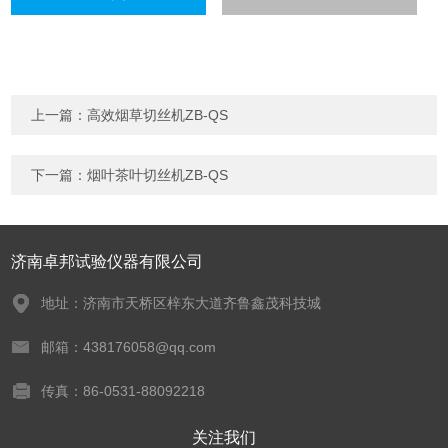
上一篇：
高效烟草切丝机ZB-QS
下一篇：
烟叶茶叶切丝机ZB-QS
济南卓邦试验仪器有限公司
地址：济南市天桥区梓东大道齐鲁鑫茂科技城
邮箱：438176058@qq.com
传真：86-0531-88092218
关注我们