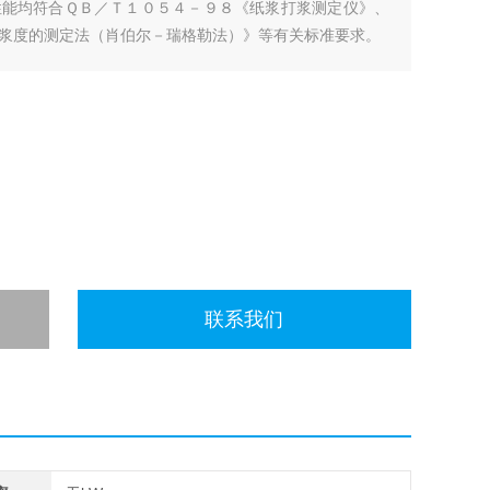
性能均符合ＱＢ／Ｔ１０５４－９８《纸浆打浆测定仪》、
浆度的测定法（肖伯尔－瑞格勒法）》等有关标准要求。
联系我们