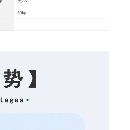
率
无kW
30kg