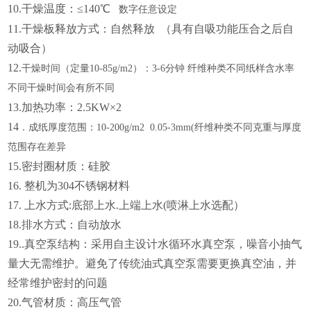
10
.干燥温度：≤140℃
数字任意设定
11.干燥板释放方式：自然释放 （具有自吸功能压合之后自
动吸合）
12.
干燥时间（定量
10-85g/m2）：3-6分钟
纤维种类不同纸样含水率
不同干燥时间会有所不同
1
3
.加热功率：2.5KW×2
1
4
．成纸厚度范围：
10-200g/m2 0.05-3mm(纤维种类不同克重与厚度
范围存在差异
1
5
.
密封圈材质：硅胶
1
6
. 整机为304不锈钢材料
1
7
. 上水方式:底部上水.上端上水
(喷淋上水选配）
18.排水方式：自动放水
19..真空泵结构：采用自主设计水循环水真空泵，噪音小抽气
量大无需维护。避免了传统油式真空泵需要更换真空油，并
经常维护密封的问题
20.气管材质：高压气管