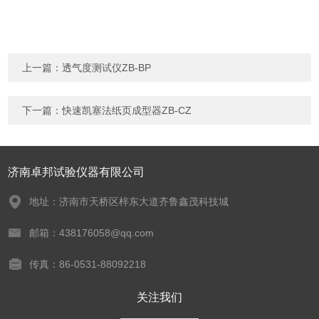
上一篇：
透气度测试仪ZB-BP
下一篇：
快速凯塞法纸页成型器ZB-CZ
济南卓邦试验仪器有限公司
地址：济南市天桥区梓东大道齐鲁鑫茂科技城
邮箱：438176058@qq.com
传真：86-0531-88092218
关注我们