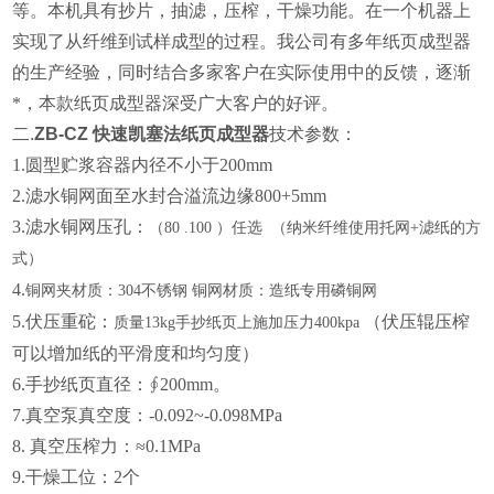
等。
本机具有抄片，抽滤，压榨，干燥功能。在一个机器上
实现了从
纤维
到
试样
成型的过程。我公司有多年纸页成型器
的生产经验，同时结合多家客户在实际使用中的反馈，逐渐
*，本款纸页成型器深受广大客户的好评。
二.
ZB-CZ 快速凯塞法纸页成型
器
技术参数：
1.圆型贮浆容器内径不小于200mm
2.滤水铜网面至水封合溢流边缘800+5mm
3.滤水铜网压孔
：
（
80 .100 ）任选
（纳米纤维使用托网
+滤纸的方
式）
4.
铜网夹材质：
304不锈钢 铜网材质：造纸专用磷铜网
5.伏压重砣
：
（
伏压辊压榨
质量
13kg手抄纸页上施加压力400kpa
可以增加纸的平滑度和均匀度
）
6.手抄纸页直径：∮200mm。
7.真空泵真空度：-0.092~-0.098MPa
8. 真空压榨力：≈0.1MPa
9.干燥工位：2个