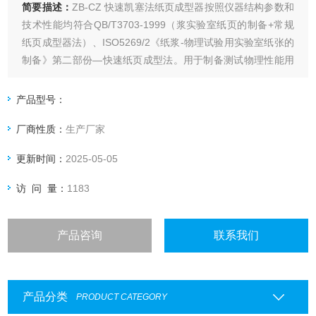
简要描述：
ZB-CZ 快速凯塞法纸页成型器按照仪器结构参数和
技术性能均符合QB/T3703-1999（浆实验室纸页的制备+常规
纸页成型器法）、ISO5269/2《纸浆-物理试验用实验室纸张的
制备》第二部份—快速纸页成型法。用于制备测试物理性能用
的手抄纸页。同时可以用于各种纤维的湿法抄片如：玻璃纤
维，碳纤维，纳米材料等。本机具有抄片，抽滤，压榨，干燥
产品型号：
功能。在一个机器上实现了从纤维到试样成型的过程。
厂商性质：
生产厂家
更新时间：
2025-05-05
访 问 量：
1183
产品咨询
联系我们
产品分类
PRODUCT CATEGORY