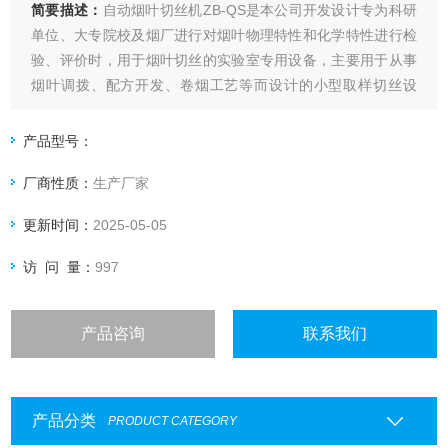
简要描述：
自动烟叶切丝机ZB-QS是本公司开发设计专为科研
单位、大专院校及烟厂进行对烟叶物理特性和化学特性进行检
验、评价时，用于烟叶切丝的实验室专用设备，主要用于从事
烟叶调拨、配方开发、卷烟工艺等而设计的小型取样切丝设
备。该设备具有体积小、造型新颖美观、结构设计合理、噪音
小、产量高、操作方便、切丝均匀使用安全性高等特点。
产品型号：
厂商性质：
生产厂家
更新时间：
2025-05-05
访 问 量：
997
产品咨询
联系我们
产品分类
PRODUCT CATEGORY