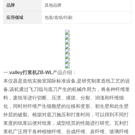
品牌
其他品牌
应用领域
包装/造纸/印刷
一.
valley打浆机ZB-WL
产品介绍：
本仪器
是造纸实验室国际标准设备,是研究制浆造纸工艺的设
备,该机通过飞刀辊与底刀产生的机械作用力，将各种纤维浆
料，废纸等进行切断、压溃、揉搓、分裂、润涨和纤维细
化，同时对纤维产生细胞壁的位移和变形、初生壁和此生壁
外层的破裂。
根据对底刀施压和打浆时间，可以得到不同打
浆度的纸浆以便对纸浆，成型纸页的性能进行研究。瓦利打
浆机广泛用于各种植物纤维、合成纤维、炭纤维、玻璃纤维