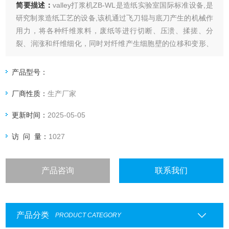
简要描述：
valley打浆机ZB-WL是造纸实验室国际标准设备,是
研究制浆造纸工艺的设备,该机通过飞刀辊与底刀产生的机械作
用力，将各种纤维浆料，废纸等进行切断、压溃、揉搓、分
裂、润涨和纤维细化，同时对纤维产生细胞壁的位移和变形、
初生壁和此生壁外层的破裂。根据对底刀施压和打浆时间，可
以得到不同打浆度的纸浆以便对纸浆，成型纸页的性能进行研
产品型号：
究。
厂商性质：
生产厂家
更新时间：
2025-05-05
访 问 量：
1027
产品咨询
联系我们
产品分类
PRODUCT CATEGORY