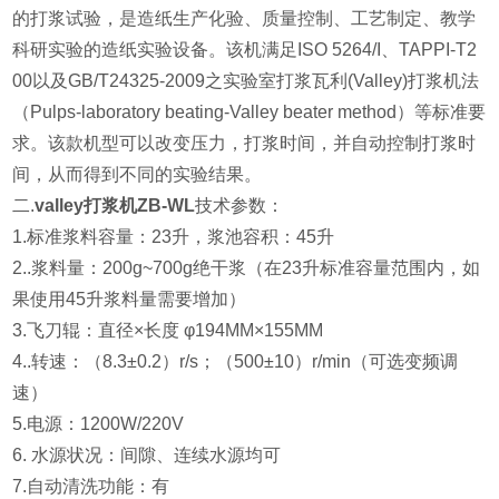
的打浆试验，是造纸生产化验、质量控制、工艺制定、教学
科研实验的造纸实验设备。该机满足ISO 5264/I、TAPPI-T2
00以及GB/T24325-2009之实验室打浆瓦利(Valley)打浆机法
（Pulps-laboratory beating-Valley beater method）等标准要
求。该款机型可以改变压力，打浆时间，并自动控制打浆时
间，从而得到不同的实验结果。
二.
valley打浆机ZB-WL
技术参数：
1.标准浆料容量：23升，浆池容积：45升
2..浆料量：200g~700g绝干浆（在23升标准容量范围内，如
果使用45升浆料量需要增加）
3.飞刀辊：直径×长度 φ194MM×155MM
4..转速：（8.3±0.2）r/s；（500±10）r/min（可选变频调
速）
5.电源：1200W/220V
6. 水源状况：间隙、连续水源均可
7.自动清洗功能：有