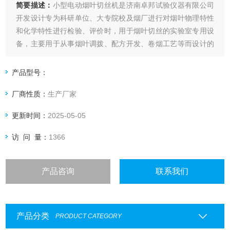
简要描述：
小型电动烟叶切丝机是济南卓邦试验仪器有限公司
开发设计专为科研单位、大专院校及烟厂进行对烟叶物理特性
和化学特性进行检验、评价时，用于烟叶切丝的实验室专用设
备，主要用于从事烟叶调拨、配方开发、卷烟工艺等而设计的
小型取样切丝设备。该设备具有体积小、造型新颖美观、结构
设计合理、噪音小、产量高、操作方便、切丝均匀使用安全性
产品型号：
高等特点。
厂商性质：
生产厂家
更新时间：
2025-05-05
访 问 量：
1366
产品咨询
联系我们
产品分类
PRODUCT CATEGORY