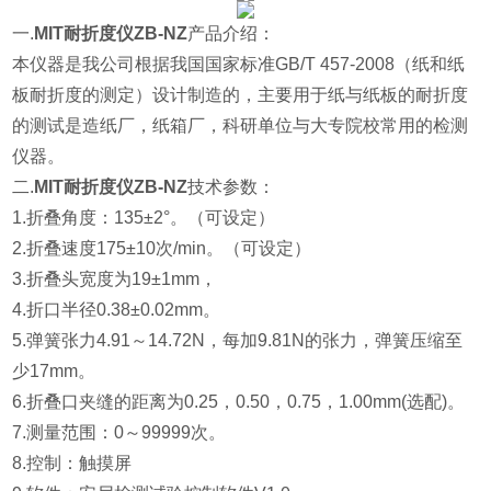
一.
MIT耐折度仪ZB-NZ
产品介绍：
本仪器是我公司根据我国国家标准GB/T 457-2008（纸和纸
板耐折度的测定）设计制造的，主要用于纸与纸板的耐折度
的测试是造纸厂，纸箱厂，科研单位与大专院校常用的检测
仪器。
二.
MIT耐折度仪ZB-NZ
技术参数：
1.折叠角度：135±2°。（可设定）
2.折叠速度175±10次/min。（可设定）
3.折叠头宽度为19±1mm，
4.折口半径0.38±0.02mm。
5.弹簧张力4.91～14.72N，每加9.81N的张力，弹簧压缩至
少17mm。
6.折叠口夹缝的距离为0.25，0.50，0.75，1.00mm(选配)。
7.测量范围：0～99999次。
8.控制：触摸屏