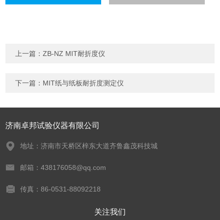
上一篇：
ZB-NZ MIT耐折度仪
下一篇：
MIT纸与纸板耐折度测定仪
济南卓邦试验仪器有限公司
地址：济南市天桥区梓东大道齐鲁鑫茂科技城
邮箱：438176058@qq.com
传真：86-0531-88092218
关注我们