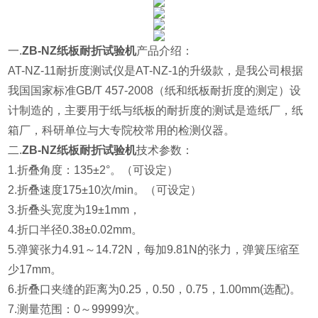
一.
ZB-NZ纸板耐折试验机
产品介绍：
AT-NZ-11耐折度测试仪是AT-NZ-1的升级款，是我公司根据
我国国家标准GB/T 457-2008（纸和纸板耐折度的测定）设
计制造的，主要用于纸与纸板的耐折度的测试是造纸厂，纸
箱厂，科研单位与大专院校常用的检测仪器。
二.
ZB-NZ纸板耐折试验机
技术参数：
1.折叠角度：135±2°。（可设定）
2.折叠速度175±10次/min。（可设定）
3.折叠头宽度为19±1mm，
4.折口半径0.38±0.02mm。
5.弹簧张力4.91～14.72N，每加9.81N的张力，弹簧压缩至
少17mm。
6.折叠口夹缝的距离为0.25，0.50，0.75，1.00mm(选配)。
7.测量范围：0～99999次。