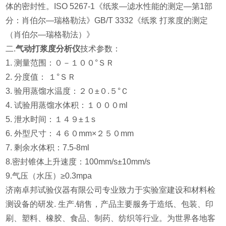
体的密封性。ISO 5267-1《纸浆—滤水性能的测定—第1部
分：肖伯尔—瑞格勒法》GB/T 3332《纸浆 打浆度的测定
（肖伯尔—瑞格勒法）》
二.
气动打浆度分析仪
技术参数：
1. 测量范围：０－１００°ＳＲ
2. 分度值： １°ＳＲ
3. 验用蒸馏水温度：２０±０.５°Ｃ
4. 试验用蒸馏水体积：１０００ml
5. 泄水时间：１４９±１s
6. 外型尺寸：４６０mm×２５０mm
7. 剩余水体积：7.5-8ml
8.密封锥体上升速度：100mm/s±10mm/s
9.气压（水压）≥0.3mpa
济南卓邦试验仪器有限公司专业致力于实验室建设和材料检
测设备的研发. 生产.销售，产品主要服务于造纸、包装、印
刷、塑料、橡胶、食品、制药、纺织等行业。为世界各地客