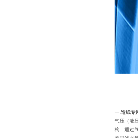
一.
造纸专用
气压（液
构，通过