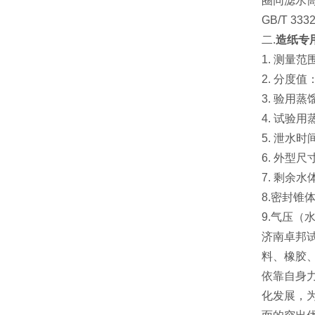
圈同滤水筒
GB/T 
二.
造纸专用
1. 测量
2. 分度值
3. 验用
4. 试验
5. 泄水
6. 外型
7. 剩
8.密封锥体
9.气压（水
济南卓邦
料、橡胶
依靠自身
化发展，