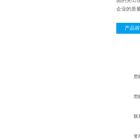
面的突出
企业的质
产品咨
您
您
联
常