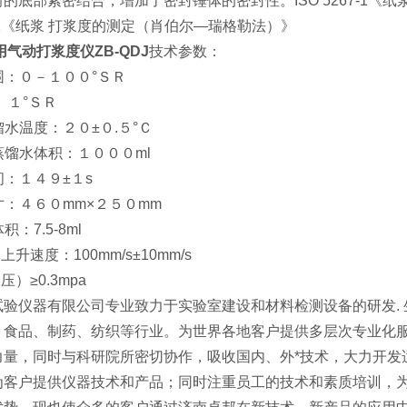
的底部紧密结合，增加了密封锤体的密封性。ISO 5267-1
3332《纸浆 打浆度的测定（肖伯尔—瑞格勒法）》
气动打浆度仪ZB-QDJ
技术参数：
范围：０－１００°ＳＲ
： １°ＳＲ
蒸馏水温度：２０±０.５°Ｃ
用蒸馏水体积：１０００ml
时间：１４９±１s
尺寸：４６０mm×２５０mm
余水体积：7.5-8ml
上升速度：100mm/s±10mm/s
压）≥0.3mpa
试验仪器有限公司专业致力于实验室建设和材料检测设备的研发. 
、食品、制药、纺织等行业。为世界各地客户提供多层次专业化
力量，同时与科研院所密切协作，吸收国内、外*技术，大力开发
为客户提供仪器技术和产品；同时注重员工的技术和素质培训，为