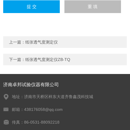
上一篇：
纸张透气度测定仪
下一篇：
纸张透气度测定仪ZB-TQ
济南卓邦试验仪器有限公司
地址：济南市天桥区梓东大道齐鲁鑫茂科技城
邮箱：438176058@qq.com
传真：86-0531-88092218