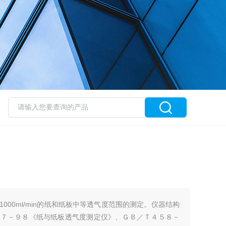
1000ml/min的纸和纸板中等透气度范围的测定。仪器结构
６７－９８《纸与纸板透气度测定仪》、ＧＢ／Ｔ４５８－