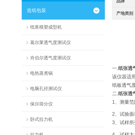
品牌
造纸包装
产地类别
纸浆模塑成型机
葛尔莱透气度测试仪
肖伯尔透气度测试仪
一.
纸张透
电热蒸煮锅
该仪器适用
纸板透气
电脑孔径测试仪
二.
纸张透
1、测量范围
保尔筛分仪
2、试验面积
卧式拉力机
3、试样所受
4、试样大小
拉力机