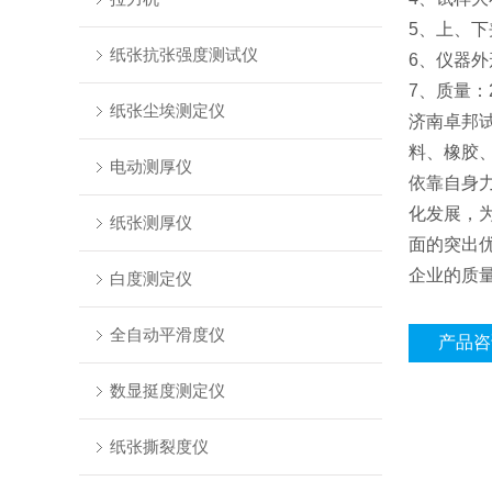
5、上、下
纸张抗张强度测试仪
6、仪器外形
7、质量：2
纸张尘埃测定仪
济南卓邦
料、橡胶
电动测厚仪
依靠自身
化发展，
纸张测厚仪
面的突出
企业的质
白度测定仪
全自动平滑度仪
产品咨
数显挺度测定仪
纸张撕裂度仪