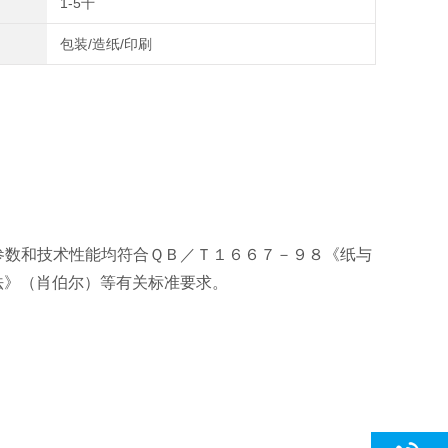
1-5千
包装/造纸/印刷
结构参数和技术性能均符合ＱＢ／Ｔ１６６７－９８《纸与
法》（肖伯尔）等有关标准要求。