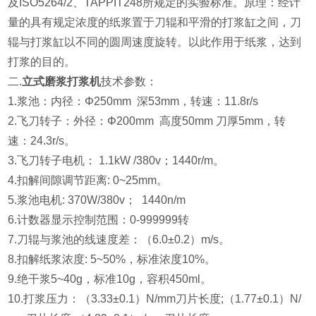
及ISO5264/2、TAPPIT248所规定的实验标准。原理：经计
量的具有规定浓度的纸浆置于刀辊和平滑的打浆缸之间，刀
辊与打浆缸以不同的圆周速度旋转。以此作用于纸浆，达到
打浆的目的。
二.
立式磨浆打浆机
技术参数：
1.浆池：内径：Φ250mm 深53mm，转速：11.8r/s
2.飞刀转子：外径：Φ200mm 高度50mm 刀厚5mm，转
速：24.3r/s。
3.飞刀转子电机： 1.1kW /380v；1440r/m。
4.扣解间隙调节距离: 0~25mm。
5.浆池电机: 370W/380v； 1440n/m
6.计数器显示控制范围：0-999999转
7.刀辊与浆池的线速度差：（6.0±0.2）m/s。
8.扣解纸浆浓度: 5~50%，标准浓度10%。
9.绝干浆5~40g，标准10g，容积450ml。
10.打浆压力：（3.33±0.1）N/mm刀片长度;（1.77±0.1）N/