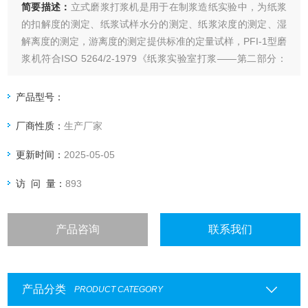
简要描述：
立式磨浆打浆机是用于在制浆造纸实验中，为纸浆
的扣解度的测定、纸浆试样水分的测定、纸浆浓度的测定、湿
解离度的测定，游离度的测定提供标准的定量试样，PFI-1型磨
浆机符合ISO 5264/2-1979《纸浆实验室打浆——第二部分：
PFI磨法》以及ISO5264/2、TAPPIT248所规定的实验标准。
原理：经计量的具有规定浓度的纸浆置于刀辊和平滑的打浆缸
产品型号：
之间，刀辊与打浆缸以不同的圆周速度旋转。
厂商性质：
生产厂家
更新时间：
2025-05-05
访 问 量：
893
产品咨询
联系我们
产品分类
PRODUCT CATEGORY