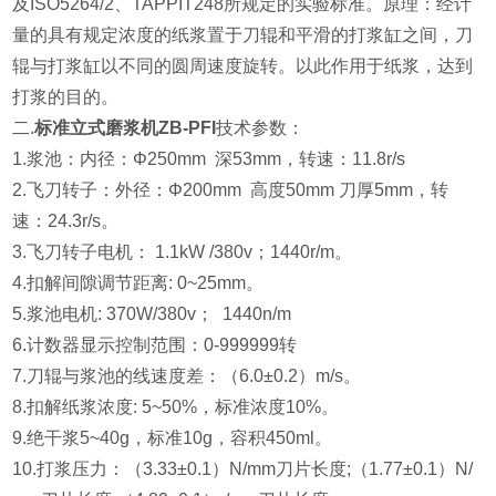
及ISO5264/2、TAPPIT248所规定的实验标准。原理：经计
量的具有规定浓度的纸浆置于刀辊和平滑的打浆缸之间，刀
辊与打浆缸以不同的圆周速度旋转。以此作用于纸浆，达到
打浆的目的。
二.
标准立式磨浆机ZB-PFI
技术参数：
1.浆池：内径：Φ250mm 深53mm，转速：11.8r/s
2.飞刀转子：外径：Φ200mm 高度50mm 刀厚5mm，转
速：24.3r/s。
3.飞刀转子电机： 1.1kW /380v；1440r/m。
4.扣解间隙调节距离: 0~25mm。
5.浆池电机: 370W/380v； 1440n/m
6.计数器显示控制范围：0-999999转
7.刀辊与浆池的线速度差：（6.0±0.2）m/s。
8.扣解纸浆浓度: 5~50%，标准浓度10%。
9.绝干浆5~40g，标准10g，容积450ml。
10.打浆压力：（3.33±0.1）N/mm刀片长度;（1.77±0.1）N/