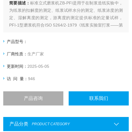
简要描述：
标准立式磨浆机ZB-PFI是用于在制浆造纸实验中，
为纸浆的扣解度的测定、纸浆试样水分的测定、纸浆浓度的测
定、湿解离度的测定，游离度的测定提供标准的定量试样，
PFI-1型磨浆机符合ISO 5264/2-1979《纸浆实验室打浆——第
二部分：PFI磨法》以及ISO5264/2、TAPPIT248所规定的实
验标准。
产品型号：
厂商性质：
生产厂家
更新时间：
2025-05-05
访 问 量：
946
产品咨询
联系我们
产品分类
PRODUCT CATEGORY