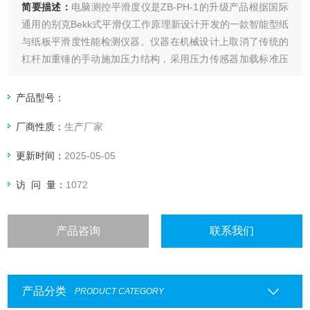
简要描述：
电脑测控平滑度仪是ZB-PH-1的升级产品根据国际
通用的别克Bekk式平滑仪工作原理新设计开发的一款智能型纸
与纸板平滑度性能检测仪器。仪器在机械设计上取消了传统的
杠杆加重锤的手动施加压力结构，采用压力传感器加载标准压
力，大大减少仪器的体积与重量同时压力更精确。用于纸张及
纸板表面平滑度的测定，是造纸、包装、印刷、商检、科研等
产品型号：
部门的理想检测设备。执行标准：GB/T 456，JJG62
厂商性质：
生产厂家
更新时间：
2025-05-05
访 问 量：
1072
产品咨询
联系我们
产品分类
PRODUCT CATEGORY