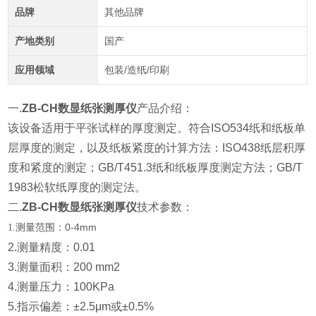
品牌
其他品牌
产地类别
国产
应用领域
包装/造纸/印刷
一.
ZB-CH数显纸张测厚仪
产品介绍：
该设备适用于平张试样的厚度测定。符合
ISO534
纸和纸板单
层厚度的测定，以及纸板紧度的计算方法：
ISO438
纸层积厚
度和紧度的测定；
GB/T451.3
纸和纸板厚度测定方法；
GB/T
1983
松软纸厚度的测定法。
二.
ZB-CH数显纸张测厚仪
技术参数：
测量范围：0-4mm
1.
2.测量精度：0.01
3.测量面积：200 mm2
4.测量压力：100KPa
5.指示偏差：±2.5μm或±0.5%