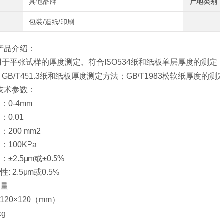
其他品牌
产地类别
包装/造纸/印刷
产品介绍：
于平张试样的厚度测定。符合ISO534纸和纸板单层厚度的测定
GB/T451.3纸和纸板厚度测定方法；GB/T1983松软纸厚度的
技术参数：
：0-4mm
：0.01
：200 mm2
：100KPa
：±2.5μm或±0.5%
: 2.5μm或0.5%
重量
×120×120（mm）
kg