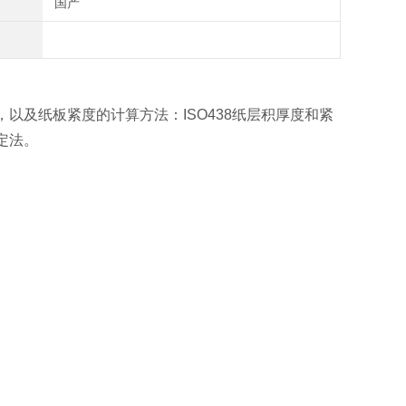
国产
，以及纸板紧度的计算方法：ISO438纸层积厚度和紧
测定法。