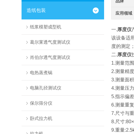
品牌
造纸包装
应用领域
纸浆模塑成型机
一.
厚度仪
该设备适用
葛尔莱透气度测试仪
度的测定；
二.
厚度仪
肖伯尔透气度测试仪
1.测量范围
2.测量精度
电热蒸煮锅
3.测量面积
电脑孔径测试仪
4.测量压力
5.指示偏差
保尔筛分仪
6.测量重复性
7.尺寸与
卧式拉力机
8.尺寸:80
9.重量:2.5
拉力机