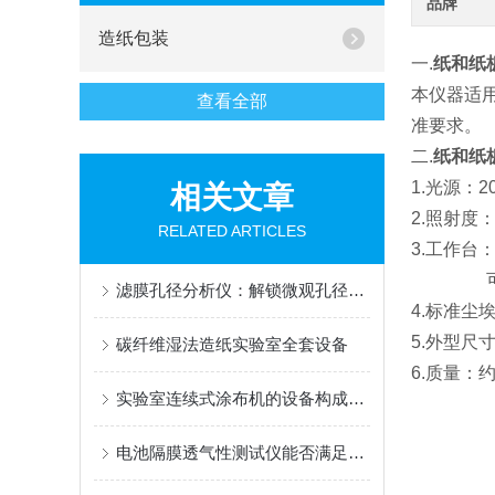
品牌
造纸包装
一.
纸和纸板
本仪器适
查看全部
准要求。
二.
纸和纸板
1.光源：
相关文章
2.照射度：
RELATED ARTICLES
3.工作台：
可旋转
滤膜孔径分析仪：解锁微观孔径奥秘的操作指南
4.标准尘埃
5.外型尺寸：
碳纤维湿法造纸实验室全套设备
6.质量：约1
实验室连续式涂布机的设备构成是怎样的？
电池隔膜透气性测试仪能否满足新能源行业的特殊要求？