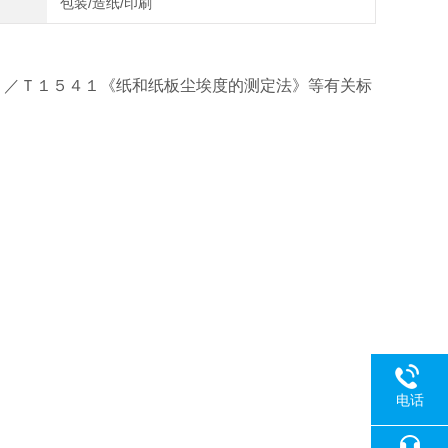
包装/造纸/印刷
Ｂ／Ｔ１５４１《纸和纸板尘埃度的测定法》等有关标
电话