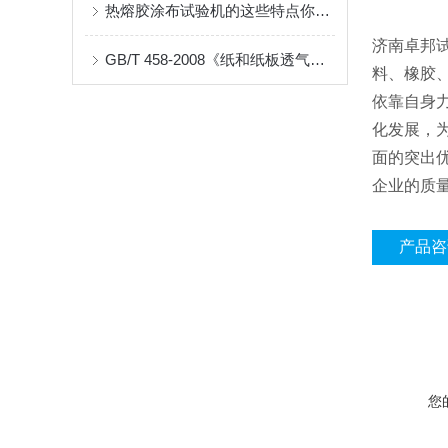
热熔胶涂布试验机的这些特点你都了解吗？
济南卓邦
GB/T 458-2008《纸和纸板透气度的测定》标准解读及AT-TQ-11测试仪应用
料、橡胶
依靠自身
化发展，
面的突出
企业的质
产品咨
您