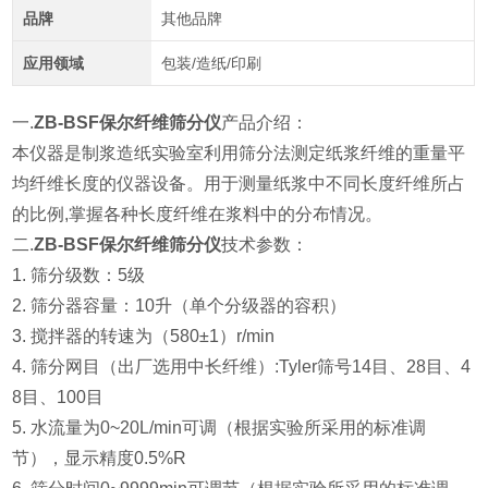
品牌
其他品牌
应用领域
包装/造纸/印刷
一.
ZB-BSF保尔纤维筛分仪
产品介绍：
本仪器是制浆造纸实验室利用筛分法测定纸浆纤维的重量平
均纤维长度的仪器设备。用于测量纸浆中不同长度纤维所占
的比例,掌握各种长度纤维在浆料中的分布情况。
二.
ZB-BSF保尔纤维筛分仪
技术参数：
1. 筛分级数：5级
2. 筛分器容量：10升（单个分级器的容积）
3. 搅拌器的转速为（580±1）r/min
4. 筛分网目（出厂选用中长纤维）:Tyler筛号14目、28目、4
8目、100目
5. 水流量为0~20L/min可调（根据实验所采用的标准调
节），显示精度0.5%R